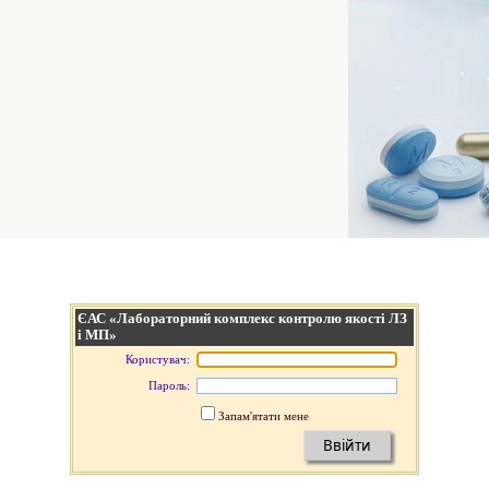
ЄАС «Лабораторний комплекс контролю якості ЛЗ
і МП»
Користувач:
Пароль:
Запам'ятати мене