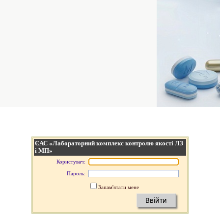
ЄАС «Лабораторний комплекс контролю якості ЛЗ
і МП»
Користувач:
Пароль:
Запам'ятати мене