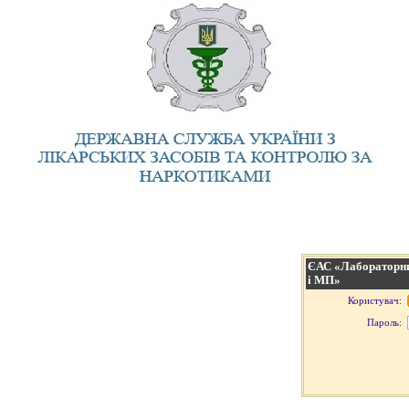
ЄАС «Лабораторни
і МП»
Користувач:
Пароль: