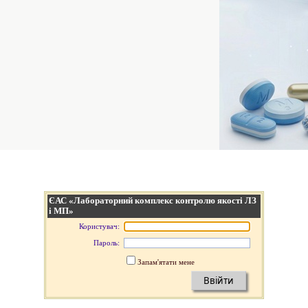
ЄАС «Лабораторний комплекс контролю якості ЛЗ
і МП»
Користувач:
Пароль:
Запам'ятати мене