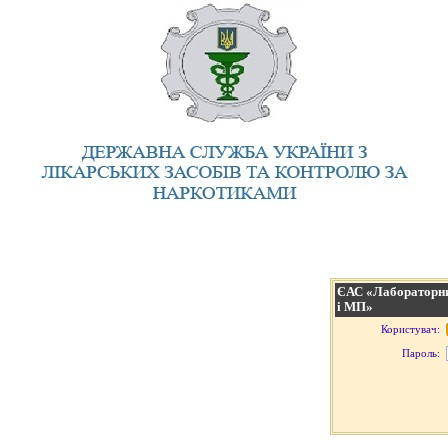
ЄАС «Лабораторни
і МП»
Користувач:
Пароль: