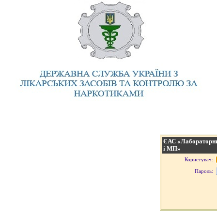
ЄАС «Лабораторни
і МП»
Користувач:
Пароль: