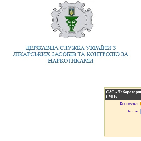
ЄАС «Лабораторни
і МП»
Користувач:
Пароль: