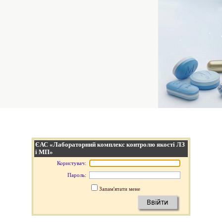
ЄАС «Лабораторний комплекс контролю якості ЛЗ
і МП»
Користувач:
Пароль:
Запам'ятати мене