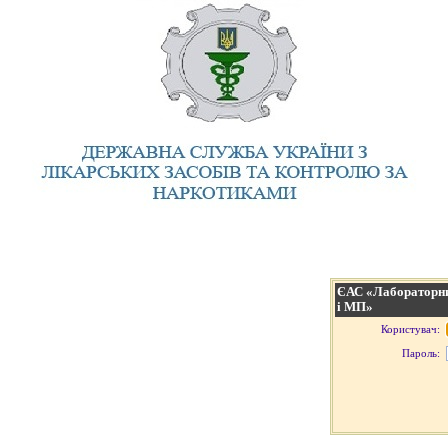
ЄАС «Лабораторни
і МП»
Користувач:
Пароль: