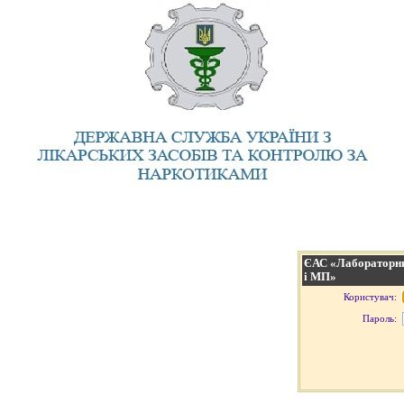
ЄАС «Лабораторни
і МП»
Користувач:
Пароль: