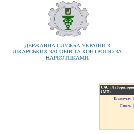
ЄАС «Лабораторни
і МП»
Користувач:
Пароль: