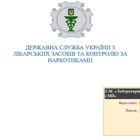
ЄАС «Лабораторни
і МП»
Користувач:
Пароль: